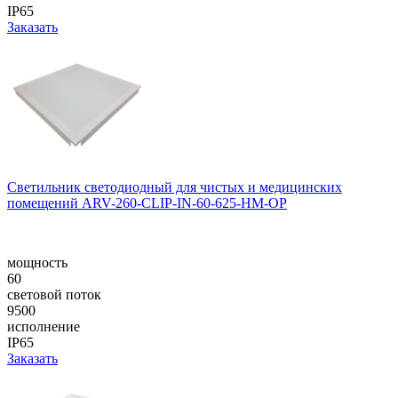
IP65
Заказать
Светильник светодиодный для чистых и медицинских
помещений ARV-260-CLIP-IN-60-625-HM-OP
мощность
60
световой поток
9500
исполнение
IP65
Заказать