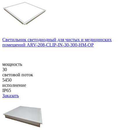
Светильник светодиодный для чистых и медицинских
помещений ARV-208-CLIP-IN-30-300-НM-OP
мощность
30
световой поток
5450
исполнение
IP65
Заказать