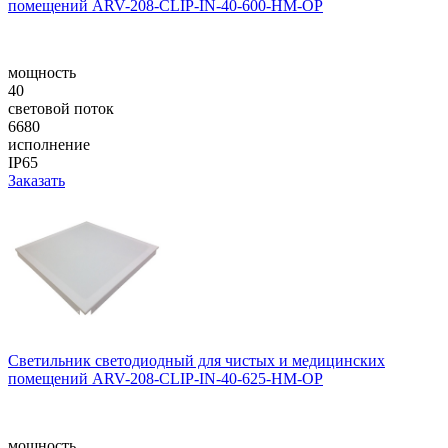
помещений ARV-208-CLIP-IN-40-600-НM-OP
мощность
40
световой поток
6680
исполнение
IP65
Заказать
Светильник светодиодный для чистых и медицинских
помещений ARV-208-CLIP-IN-40-625-НM-OP
мощность