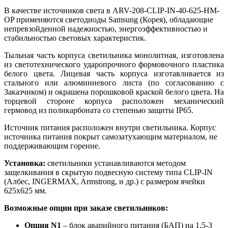
В качестве источников света в ARV-208-CLIP-IN-40-625-НM-
OP применяются светодиоды Samsung (Корея), обладающие
непревзойденной надежностью, энергоэффективностью и
стабильностью световых характеристик.
Тыльная часть корпуса светильника монолитная, изготовлена
из светотехнического ударопрочного формовочного пластика
белого цвета. Лицевая часть корпуса изготавливается из
стального или алюминиевого листа (по согласованию с
Заказчиком) и окрашена порошковой краской белого цвета. На
торцевой стороне корпуса расположен механический
гермовод из поликарбоната со степенью защиты IP65.
Источник питания расположен внутри светильника. Корпус
источника питания покрыт самозатухающим материалом, не
поддерживающим горение.
Установка:
светильники устанавливаются методом
защелкивания в скрытую подвесную систему типа CLIP-IN
(Албес, INGERMAX, Armstrong, и др.) с размером ячейки
625х625 мм.
Возможные опции при заказе светильников:
Опция N1
– блок аварийного питания (БАП) на 1,5-3