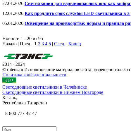
27.01.2026
Светильники для взрывоопасных зон: как выбрать
12.01.2026
Как продлить срок службы LED-светильника в 3 
05.01.2026
Освещение на производстве: нормы и правила ра
Новости 1 - 20 из 95
Начало | Пред. |
1
2
3
4
5
|
След.
|
Конец
2014 - 2024
© rutens.ru Использование материалов сайта разрешено только
Политика конфиденциальности
Светодиодные светильники в Челябинске
Светодиодные светильники в Нижнем Новгороде
Казань,
Республика Татарстан
8-800-777-42-47