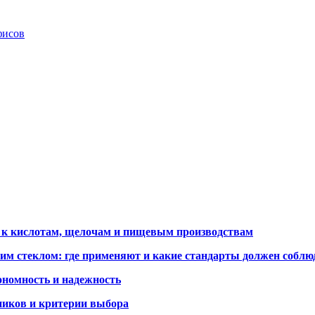
фисов
 к кислотам, щелочам и пищевым производствам
им стеклом: где применяют и какие стандарты должен соблю
ономность и надежность
ников и критерии выбора