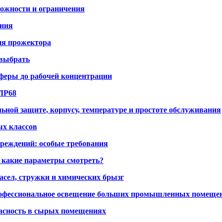
ожности и ограничения
ания
ния прожектора
 выбрать
сферы до рабочей концентрации
/IP68
ной защите, корпусу, температуре и простоте обслуживания
ых классов
реждений: особые требования
 какие параметры смотреть?
асел, стружки и химических брызг
рофессиональное освещение больших промышленных помеще
пасность в сырых помещениях