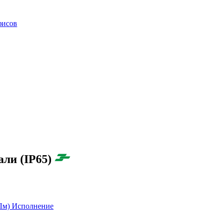
фисов
ли (IP65)
(Лм)
Исполнение