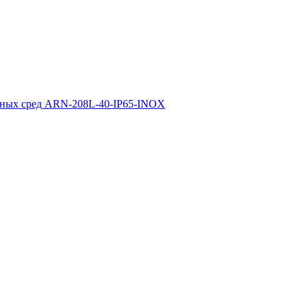
вных сред ARN-208L-40-IP65-INOX