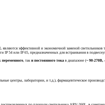
L
являются эффективной и экономичной заменой светильников 
и IP 54 или IP 65, предназначенных для встраивания в подвесн
к
переменного
, так
и постоянного тока
в диапазоне (
~ 90-270В, 
ьные центры, лаборатории, и т.д.), фармацевтическое произво
 распределенных по площади светильника ARV-260L, в сочетани