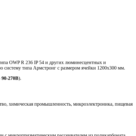
типа OWP R 236 IP 54 и других люминесцентных и
ую систему типа Армстронг с размером ячейки 1200х300 мм.
- 90-270В
).
дство, химическая промышленность, микроэлектроника, пищевая
и с микропризматическим рассеивателем из поликарбоната,