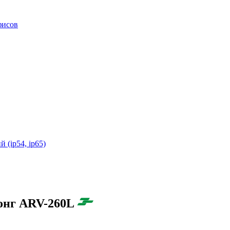
фисов
(ip54, ip65)
онг ARV-260L