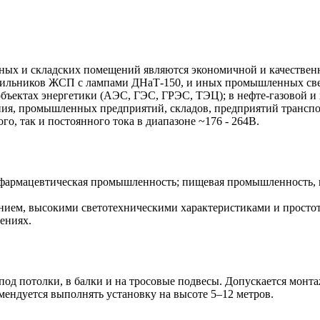
ых и складских помещений являются экономичной и качествен
тильников ЖСП с лампами ДНаТ-150, и иных промышленных све
ъектах энергетики (АЭС, ГЭС, ГРЭС, ТЭЦ); в нефте-газовой и
ения, промышленных предприятий, складов, предприятий трансп
о, так и постоянного тока в диапазоне ~176 - 264В.
-фармацевтическая промышленность; пищевая промышленность,
ением, высокими светотехническими характеристиками и прост
ениях.
од потолки, в балки и на тросовые подвесы. Допускается монта
ендуется выполнять установку на высоте 5–12 метров.